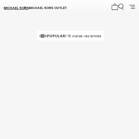
MICHAEL KORS
MICHAEL KORS OUTLET
Mi carrito 0
¡POPULAR!
15 vistas recientes