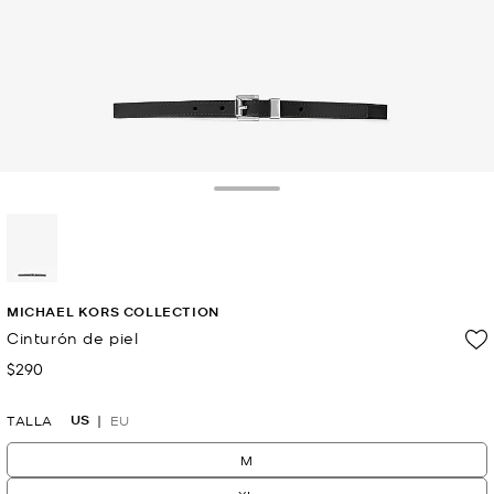
Toggle Drawer
selected
MICHAEL KORS COLLECTION
Cinturón de piel
$290
Ahora
US
TALLA
EU
M