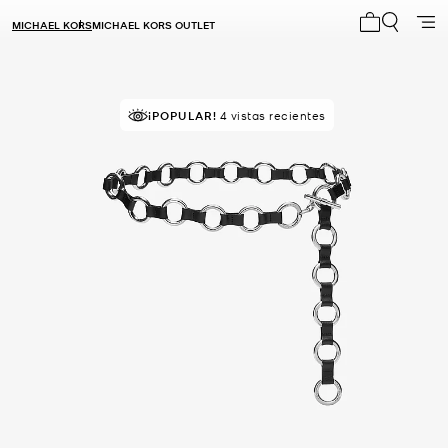
MICHAEL KORS
MICHAEL KORS OUTLET
Mi carrito 0
¡POPULAR!
4 vistas recientes