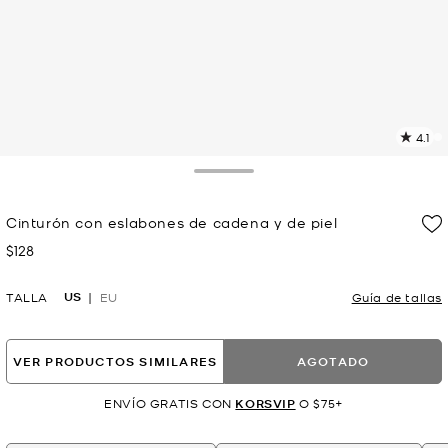
4.1
L
8
r
Toggle Drawer
E
e
Cinturón con eslabones de cadena y de piel
l
$128
Ahora
p
US
TALLA
EU
Guía de tallas
VER PRODUCTOS SIMILARES
AGOTADO
ENVÍO GRATIS CON
KORSVIP
O $75+