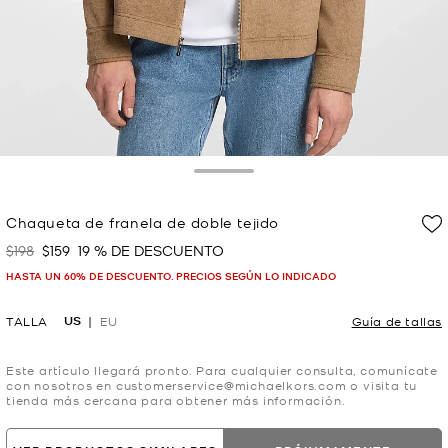
Toggle Drawer
Chaqueta de franela de doble tejido
$198
$159
19 % DE DESCUENTO
Era
Ahora
HASTA UN 60% DE DESCUENTO. PRECIOS SEGÚN LO INDICADO
US
TALLA
EU
Guía de tallas
Este artículo llegará pronto. Para cualquier consulta, comunícate
con nosotros en customerservice@michaelkors.com o visita tu
tienda más cercana para obtener más información.