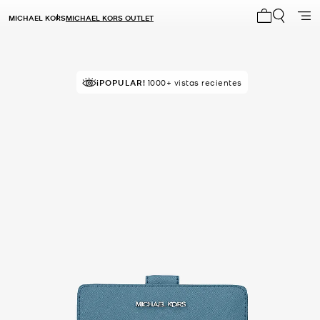
MICHAEL KORS
MICHAEL KORS OUTLET
Mi carrito 0
¡VENDIÉNDOSE RÁPIDO!
Comprado por última vez hace 14
¡POPULAR!
1000+ vistas recientes
minutos