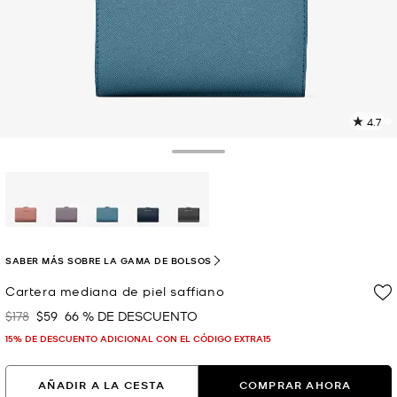
4.7
L
5
r
Toggle Drawer
E
e
l
p
selected
SABER MÁS SOBRE LA GAMA DE BOLSOS
Cartera mediana de piel saffiano
$178
$59
66 % DE DESCUENTO
Era
Ahora
15% DE DESCUENTO ADICIONAL CON EL CÓDIGO EXTRA15
AÑADIR A LA CESTA
COMPRAR AHORA