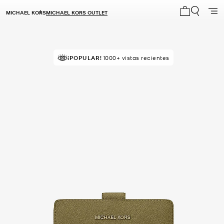
MICHAEL KORS
MICHAEL KORS OUTLET
Mi carrito 0
¡POPULAR!
¡SOLICITADOS!
1000+ vistas recientes
191 vendidos