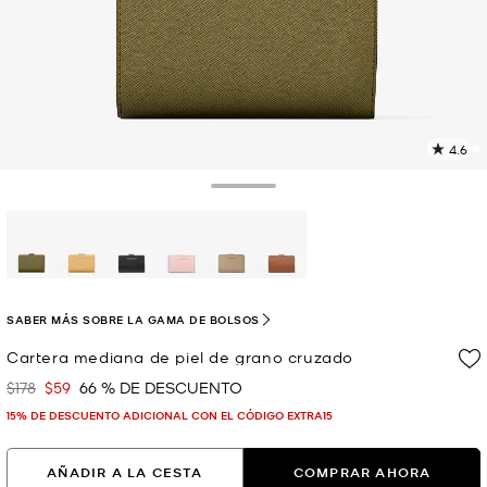
4.6
L
1
r
Toggle Drawer
E
e
l
p
selected
SABER MÁS SOBRE LA GAMA DE BOLSOS
Cartera mediana de piel de grano cruzado
$178
$59
66 % DE DESCUENTO
Era
Ahora
15% DE DESCUENTO ADICIONAL CON EL CÓDIGO EXTRA15
AÑADIR A LA CESTA
COMPRAR AHORA