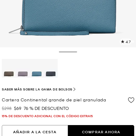
4.7
L
4
r
Toggle Drawer
E
e
l
p
selected
SABER MÁS SOBRE LA GAMA DE BOLSOS
Cartera Continental grande de piel granulada
$298
$69
76 % DE DESCUENTO
Era
Ahora
15% DE DESCUENTO ADICIONAL CON EL CÓDIGO EXTRA15
AÑADIR A LA CESTA
COMPRAR AHORA