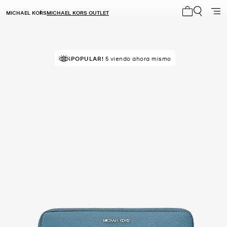
MICHAEL KORS
MICHAEL KORS OUTLET
Mi carrito 0
RECOMENDADO
¡POPULAR!
por el 100% de compradores
5 viendo ahora mismo