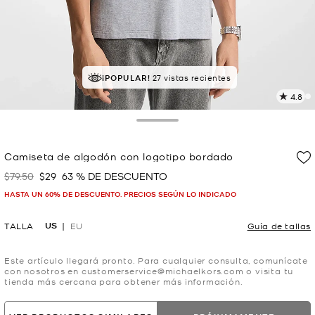
MEJOR VALORADO
¡POPULAR!
27 vistas recientes
el 91% le da 5 estrellas
4.8
L
2
r
Toggle Drawer
E
e
Camiseta de algodón con logotipo bordado
l
$79.50
$29
63 % DE DESCUENTO
Era
Ahora
p
HASTA UN 60% DE DESCUENTO. PRECIOS SEGÚN LO INDICADO
US
TALLA
EU
Guía de tallas
Este artículo llegará pronto. Para cualquier consulta, comunícate
con nosotros en customerservice@michaelkors.com o visita tu
tienda más cercana para obtener más información.