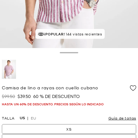
¡POPULAR!
¡SOLICITADOS!
144 vistas recientes
11 vendidos
Toggle Drawer
selected
Camisa de lino a rayas con cuello cubano
$99.50
$39.50
60 % DE DESCUENTO
Era
Ahora
HASTA UN 60% DE DESCUENTO. PRECIOS SEGÚN LO INDICADO
US
TALLA
EU
Guía de tallas
XS