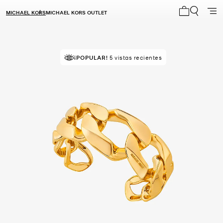
MICHAEL KORS
MICHAEL KORS OUTLET
Mi carrito 0
¡POPULAR!
5 vistas recientes