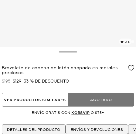
3.0
L
2
r
Toggle Drawer
E
e
Brazalete de cadena de latón chapado en metales
l
preciosos
p
$195
$129
33 % DE DESCUENTO
Era
Ahora
VER PRODUCTOS SIMILARES
AGOTADO
ENVÍO GRATIS CON
KORSVIP
O $75+
DETALLES DEL PRODUCTO
ENVÍOS Y DEVOLUCIONES
V