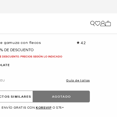
Mi car
de gamuza con flecos
4.2
Lea
22
 % DE DESCUENTO
reseñas.
Enlace
E DESCUENTO. PRECIOS SEGÚN LO INDICADO
en
la
OLATE
misma
página.
EU
Guía de tallas
CTOS SIMILARES
AGOTADO
ENVÍO GRATIS CON
KORSVIP
O $75+