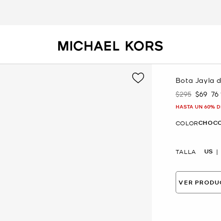
Bota Jayla 
$295
$69
76
Era
Ahora
HASTA UN 60% D
CHOC
COLOR
US
TALLA
VER PRODU