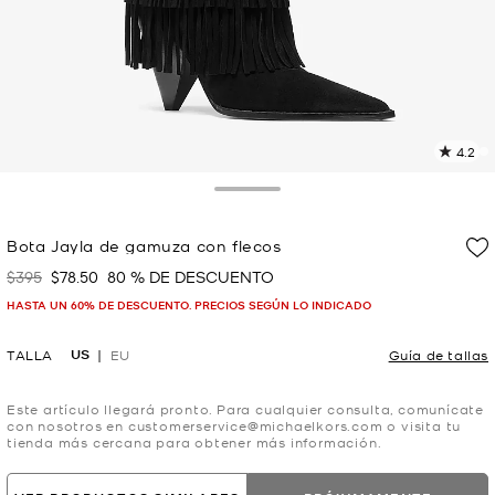
4.2
L
9
r
Toggle Drawer
E
e
Bota Jayla de gamuza con flecos
l
$395
$78.50
80 % DE DESCUENTO
Era
Ahora
p
HASTA UN 60% DE DESCUENTO. PRECIOS SEGÚN LO INDICADO
US
TALLA
EU
Guía de tallas
Este artículo llegará pronto. Para cualquier consulta, comunícate
con nosotros en customerservice@michaelkors.com o visita tu
tienda más cercana para obtener más información.