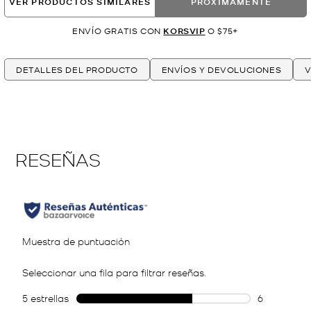
VER PRODUCTOS SIMILARES
PRÓXIMAMENTE
ENVÍO GRATIS CON
KORSVIP
O $75+
DETALLES DEL PRODUCTO
ENVÍOS Y DEVOLUCIONES
V