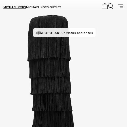
MICHAEL KORS
MICHAEL KORS OUTLET
Mi carrito 0
¡POPULAR!
27 vistas recientes