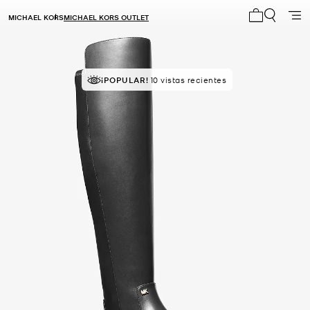
MICHAEL KORS
MICHAEL KORS OUTLET
Mi carrito 0
¡POPULAR!
10 vistas recientes