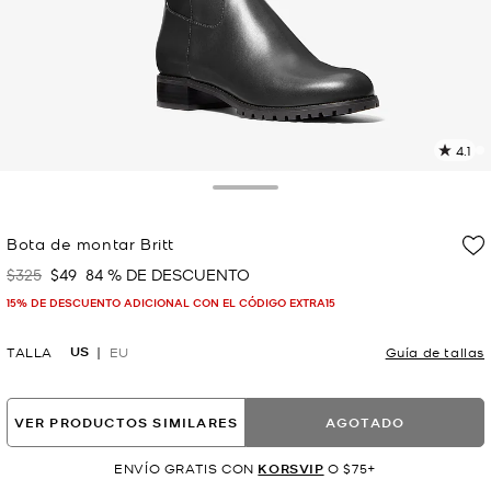
4.1
L
2
r
Toggle Drawer
E
e
Bota de montar Britt
l
$325
$49
84 % DE DESCUENTO
Era
Ahora
p
15% DE DESCUENTO ADICIONAL CON EL CÓDIGO EXTRA15
US
TALLA
EU
Guía de tallas
VER PRODUCTOS SIMILARES
AGOTADO
ENVÍO GRATIS CON
KORSVIP
O $75+