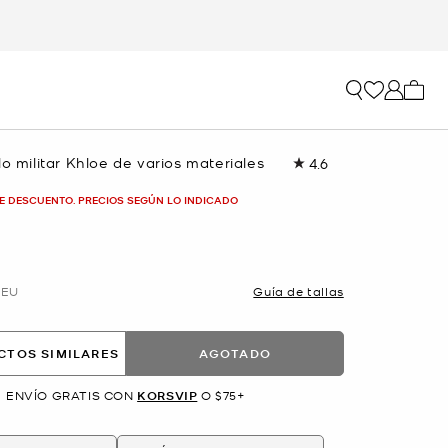
Mi car
lo militar Khloe de varios materiales
4.6
Lea
90
reseñas.
E DESCUENTO. PRECIOS SEGÚN LO INDICADO
Enlace
en
la
misma
página.
EU
Guía de tallas
CTOS SIMILARES
AGOTADO
ENVÍO GRATIS CON
KORSVIP
O $75+