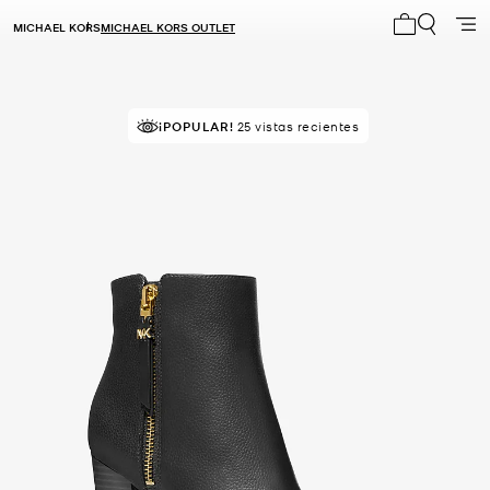
MICHAEL KORS
MICHAEL KORS OUTLET
Mi carrito 0
¡POPULAR!
25 vistas recientes