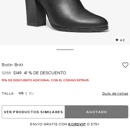
4.2
L
3
r
Toggle Drawer
E
e
Botín Britt
l
$255
$149
41 % DE DESCUENTO
Era
Ahora
p
15% DE DESCUENTO ADICIONAL CON EL CÓDIGO EXTRA15
US
TALLA
EU
Guía de tallas
VER PRODUCTOS SIMILARES
AGOTADO
ENVÍO GRATIS CON
KORSVIP
O $75+