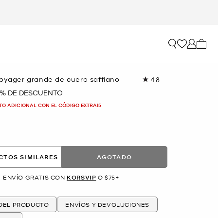
Mi car
Voyager grande de cuero saffiano
4.8
Lea
696
 % DE DESCUENTO
reseñas.
Enlace
TO ADICIONAL CON EL CÓDIGO EXTRA15
en
la
A
misma
página.
CTOS SIMILARES
AGOTADO
ENVÍO GRATIS CON
KORSVIP
O $75+
 DEL PRODUCTO
ENVÍOS Y DEVOLUCIONES