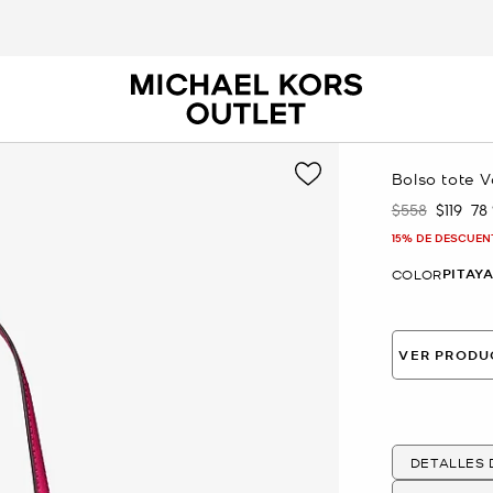
Bolso tote 
$558
$119
78
Era
Ahora
15% DE DESCUEN
PITAY
COLOR
VER PRODU
DETALLES