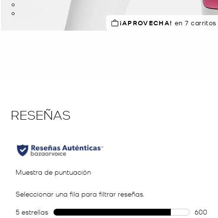
MEJOR VALORADO
¡APROVECHA!
en 7 carritos
el 86% le 