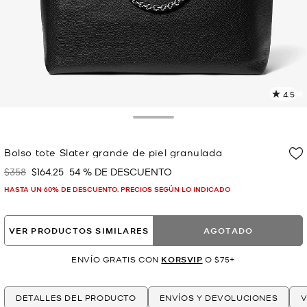
4.5
L
1
r
Toggle Drawer
E
e
Bolso tote Slater grande de piel granulada
l
$358
$164.25
54 % DE DESCUENTO
Era
Ahora
p
HASTA UN 60% DE DESCUENTO. PRECIOS SEGÚN LO INDICADO
VER PRODUCTOS SIMILARES
AGOTADO
ENVÍO GRATIS CON
KORSVIP
O $75+
DETALLES DEL PRODUCTO
ENVÍOS Y DEVOLUCIONES
V