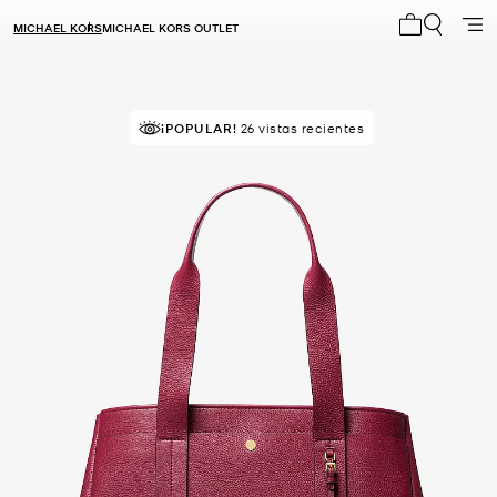
MICHAEL KORS
MICHAEL KORS OUTLET
Mi carrito 0
MEJOR VALORADO
¡POPULAR!
26 vistas recientes
el 85% le da 5 estrellas