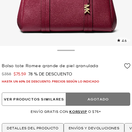
4.6
L
4
r
Toggle Drawer
E
e
Bolso tote Romee grande de piel granulada
l
$358
$75.59
78 % DE DESCUENTO
Era
Ahora
p
HASTA UN 60% DE DESCUENTO. PRECIOS SEGÚN LO INDICADO
VER PRODUCTOS SIMILARES
AGOTADO
ENVÍO GRATIS CON
KORSVIP
O $75+
DETALLES DEL PRODUCTO
ENVÍOS Y DEVOLUCIONES
V