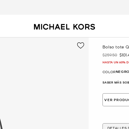
Bolso tote 
$259.50
$101.
Era
Ahor
HASTA UN 60% D
NEGR
COLOR
SABER MÁS SOB
VER PRODU
DETALLES