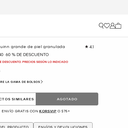
Mi car
Quinn grande de piel granulada
4.1
Lea
24
40
60 % DE DESCUENTO
a
reseñas.
Enlace
E DESCUENTO. PRECIOS SEGÚN LO INDICADO
en
la
O
misma
página.
RE LA GAMA DE BOLSOS
CTOS SIMILARES
AGOTADO
ENVÍO GRATIS CON
KORSVIP
O $75+
 DEL PRODUCTO
ENVÍOS Y DEVOLUCIONES