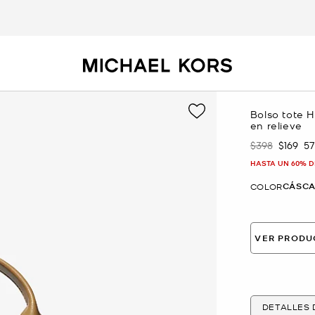
Bolso tote H
en relieve
$398
$169
5
Era
Ahora
HASTA UN 60% D
CÁSC
COLOR
VER PRODU
DETALLES