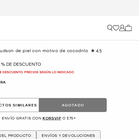
Mi car
udson de piel con motivo de cocodrilo
4.5
Lea
13
reseñas.
7 % DE DESCUENTO
Enlace
en
E DESCUENTO. PRECIOS SEGÚN LO INDICADO
la
misma
ARA
página.
CTOS SIMILARES
AGOTADO
ENVÍO GRATIS CON
KORSVIP
O $75+
 DEL PRODUCTO
ENVÍOS Y DEVOLUCIONES