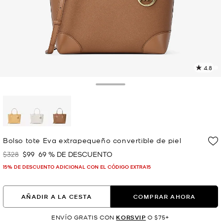
4.8
L
5
r
Toggle Drawer
E
e
l
p
selected
Bolso tote Eva extrapequeño convertible de piel
$328
$99
69 % DE DESCUENTO
Era
Ahora
15% DE DESCUENTO ADICIONAL CON EL CÓDIGO EXTRA15
AÑADIR A LA CESTA
COMPRAR AHORA
ENVÍO GRATIS CON
KORSVIP
O $75+