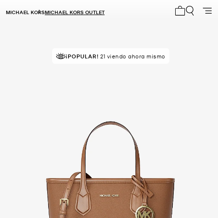
MICHAEL KORS
MICHAEL KORS OUTLET
Mi carrito 0
¡VENDIÉNDOSE RÁPIDO!
Comprado por última vez hace 1
¡POPULAR!
21 viendo ahora mismo
minuto