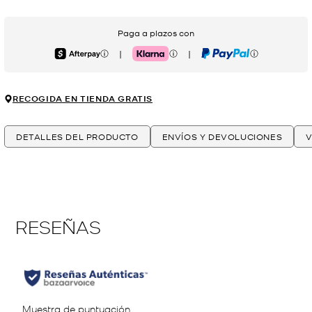
Paga a plazos con
|
|
Afterpay
Klarna
PayPal
RECOGIDA EN TIENDA GRATIS
DETALLES DEL PRODUCTO
ENVÍOS Y DEVOLUCIONES
V