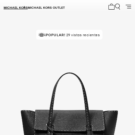
MICHAEL KORS
MICHAEL KORS OUTLET
Mi carrito 0
¡POPULAR!
29 vistas recientes