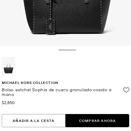
Toggle Drawer
selected
MICHAEL KORS COLLECTION
Bolso satchel Sophia de cuero granulado cosido a
mano
$2,850
Ahora
AÑADIR A LA CESTA
COMPRAR AHORA