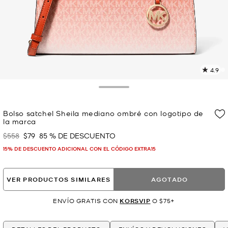
4.9
L
1
r
Toggle Drawer
E
e
Bolso satchel Sheila mediano ombré con logotipo de
l
la marca
p
$558
$79
85 % DE DESCUENTO
Era
Ahora
15% DE DESCUENTO ADICIONAL CON EL CÓDIGO EXTRA15
VER PRODUCTOS SIMILARES
AGOTADO
ENVÍO GRATIS CON
KORSVIP
O $75+