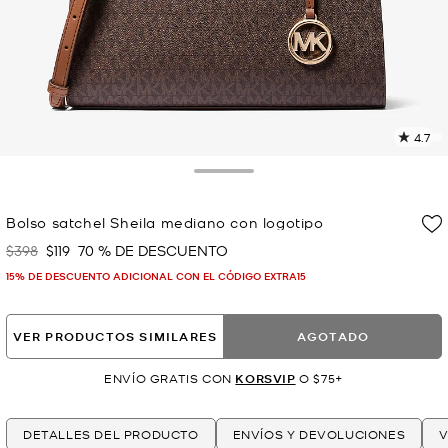
4.7
L
1
r
Toggle Drawer
E
e
Bolso satchel Sheila mediano con logotipo
l
$398
$119
70 % DE DESCUENTO
Era
Ahora
p
15% DE DESCUENTO ADICIONAL CON EL CÓDIGO EXTRA15
VER PRODUCTOS SIMILARES
AGOTADO
ENVÍO GRATIS CON
KORSVIP
O $75+
DETALLES DEL PRODUCTO
ENVÍOS Y DEVOLUCIONES
V