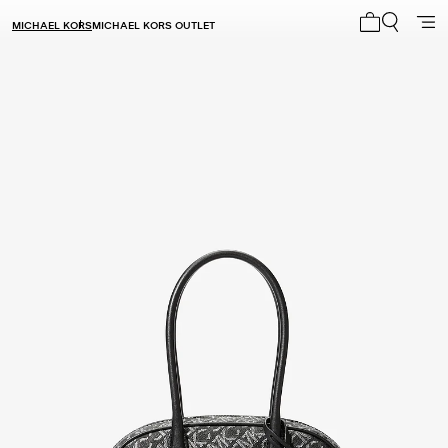
MICHAEL KORS
MICHAEL KORS OUTLET
Mi carrito 0