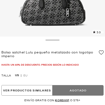
3.0
L
1
r
Toggle Drawer
E
e
Bolso satchel Lulu pequeño metalizado con logotipo
l
imperio
p
Ahora
HASTA UN 60% DE DESCUENTO. PRECIOS SEGÚN LO INDICADO
US
TALLA
EU
VER PRODUCTOS SIMILARES
AGOTADO
ENVÍO GRATIS CON
KORSVIP
O $75+