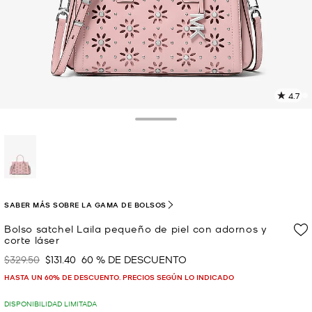
4.7
L
4
r
Toggle Drawer
E
e
l
p
selected
SABER MÁS SOBRE LA GAMA DE BOLSOS
Bolso satchel Laila pequeño de piel con adornos y
corte láser
$329.50
$131.40
60 % DE DESCUENTO
Era
Ahora
HASTA UN 60% DE DESCUENTO. PRECIOS SEGÚN LO INDICADO
DISPONIBILIDAD LIMITADA