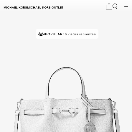
MICHAEL KORS
MICHAEL KORS OUTLET
Mi carrito 0
MEJOR VALORADO
¡POPULAR!
8 vistas recientes
el 88% le da 5 estrellas