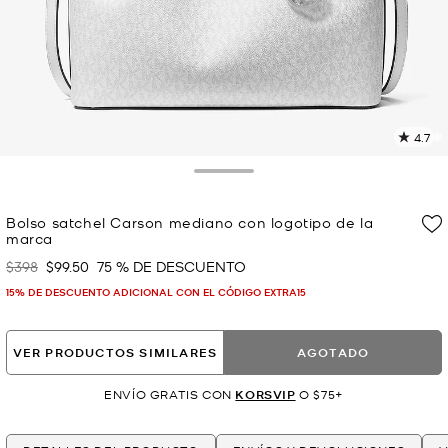
4.7
L
1
r
Toggle Drawer
E
e
Bolso satchel Carson mediano con logotipo de la
l
marca
p
$398
$99.50
75 % DE DESCUENTO
Era
Ahora
15% DE DESCUENTO ADICIONAL CON EL CÓDIGO EXTRA15
VER PRODUCTOS SIMILARES
AGOTADO
ENVÍO GRATIS CON
KORSVIP
O $75+