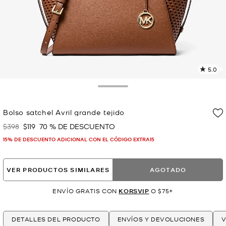
5.0
L
11
r
Toggle Drawer
E
e
Bolso satchel Avril grande tejido
l
$398
$119
70 % DE DESCUENTO
Era
Ahora
p
15% DE DESCUENTO ADICIONAL CON EL CÓDIGO EXTRA15
VER PRODUCTOS SIMILARES
AGOTADO
ENVÍO GRATIS CON
KORSVIP
O $75+
DETALLES DEL PRODUCTO
ENVÍOS Y DEVOLUCIONES
V