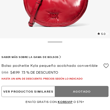
5.0
L
8
r
Toggle Drawer
E
e
l
SABER MÁS SOBRE LA GAMA DE BOLSOS
p
Bolso pochette Kyla pequeño acolchado convertible
$158
$41.99
73 % DE DESCUENTO
Era
Ahora
HASTA UN 60% DE DESCUENTO. PRECIOS SEGÚN LO INDICADO
VER PRODUCTOS SIMILARES
AGOTADO
ENVÍO GRATIS CON
KORSVIP
O $75+