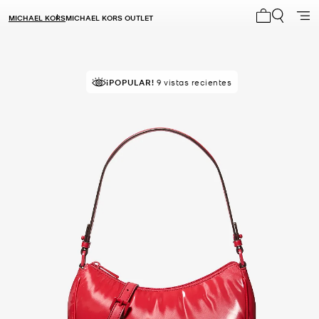
MICHAEL KORS
MICHAEL KORS OUTLET
Mi carrito 0
¡POPULAR!
9 vistas recientes