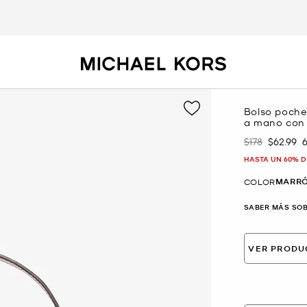
Bolso pochet
a mano con 
$178
$62.99
Era
Ahora
HASTA UN 60% D
MARRÓ
COLOR
SABER MÁS SOB
VER PRODU