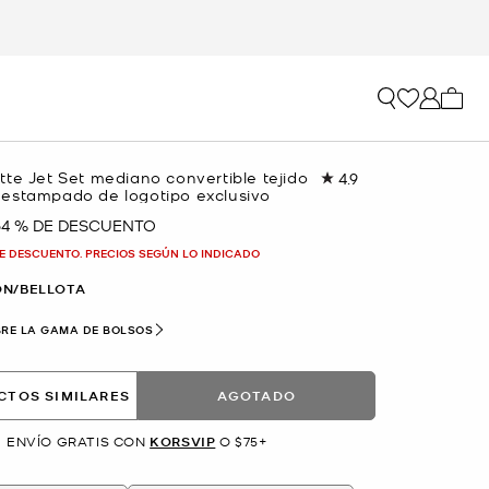
Mi car
te Jet Set mediano convertible tejido
4.9
Lea
estampado de logotipo exclusivo
8
reseñas.
64 % DE DESCUENTO
Enlace
en
E DESCUENTO. PRECIOS SEGÚN LO INDICADO
la
misma
N/BELLOTA
página.
RE LA GAMA DE BOLSOS
CTOS SIMILARES
AGOTADO
ENVÍO GRATIS CON
KORSVIP
O $75+