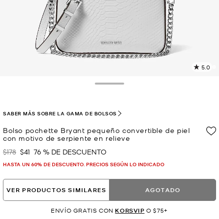
5.0
L
6
r
Toggle Drawer
E
e
l
SABER MÁS SOBRE LA GAMA DE BOLSOS
p
Bolso pochette Bryant pequeño convertible de piel
con motivo de serpiente en relieve
$178
$41
76 % DE DESCUENTO
Era
Ahora
HASTA UN 60% DE DESCUENTO. PRECIOS SEGÚN LO INDICADO
VER PRODUCTOS SIMILARES
AGOTADO
ENVÍO GRATIS CON
KORSVIP
O $75+