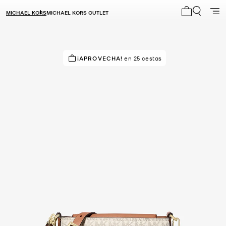
MICHAEL KORS
MICHAEL KORS OUTLET
Mi carrito 0
¡APROVECHA!
¡SOLICITADOS!
en 25 cestas
5 vendidos