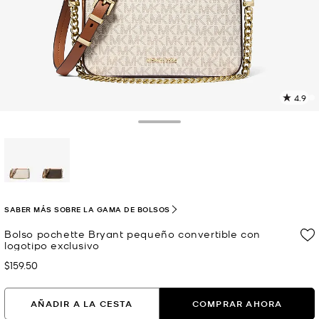
4.9
L
1
r
Toggle Drawer
E
e
l
p
selected
SABER MÁS SOBRE LA GAMA DE BOLSOS
Bolso pochette Bryant pequeño convertible con
logotipo exclusivo
$159.50
Ahora
AÑADIR A LA CESTA
COMPRAR AHORA