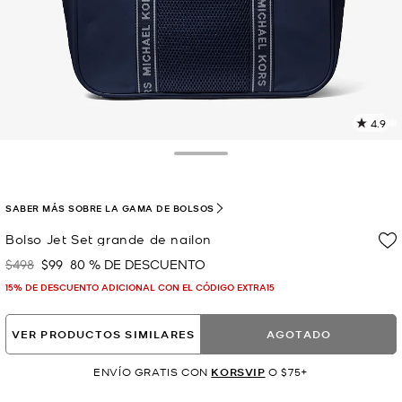
4.9
L
4
r
Toggle Drawer
E
e
l
SABER MÁS SOBRE LA GAMA DE BOLSOS
p
Bolso Jet Set grande de nailon
$498
$99
80 % DE DESCUENTO
Era
Ahora
15% DE DESCUENTO ADICIONAL CON EL CÓDIGO EXTRA15
VER PRODUCTOS SIMILARES
AGOTADO
ENVÍO GRATIS CON
KORSVIP
O $75+