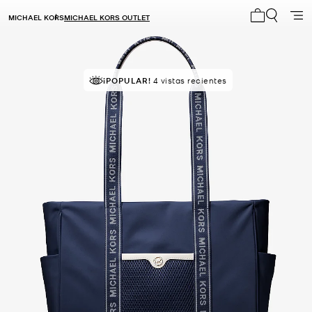
MICHAEL KORS
MICHAEL KORS OUTLET
Mi carrito 0
MEJOR VALORADO
¡POPULAR!
4 vistas recientes
el 94% le da 5 estrellas