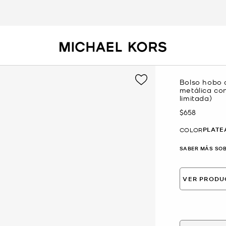
Bolso hobo 
metálica co
limitada)
$658
Ahora
PLATE
COLOR
SABER MÁS SOB
VER PRODU