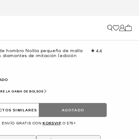
Mi car
de hombro Nolita pequeño de malla
4.4
Lea
n diamantes de imitación (edición
13
reseñas.
Enlace
en
la
ADO
misma
página.
RE LA GAMA DE BOLSOS
CTOS SIMILARES
AGOTADO
ENVÍO GRATIS CON
KORSVIP
O $75+