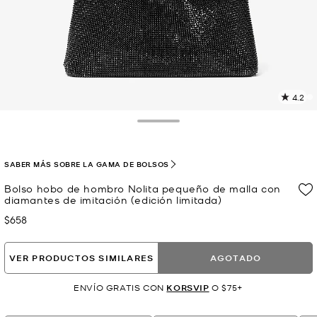
4.2
L
5
r
Toggle Drawer
E
e
l
SABER MÁS SOBRE LA GAMA DE BOLSOS
p
Bolso hobo de hombro Nolita pequeño de malla con
diamantes de imitación (edición limitada)
$658
Ahora
VER PRODUCTOS SIMILARES
AGOTADO
ENVÍO GRATIS CON
KORSVIP
O $75+