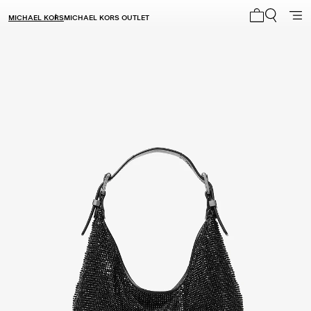
MICHAEL KORS
MICHAEL KORS OUTLET
Mi carrito 0