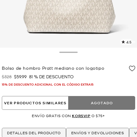
4.5
L
4
r
Toggle Drawer
E
e
Bolso de hombro Pratt mediano con logotipo
l
$328
$59.99
81 % DE DESCUENTO
Era
Ahora
p
15% DE DESCUENTO ADICIONAL CON EL CÓDIGO EXTRA15
VER PRODUCTOS SIMILARES
AGOTADO
ENVÍO GRATIS CON
KORSVIP
O $75+
DETALLES DEL PRODUCTO
ENVÍOS Y DEVOLUCIONES
V