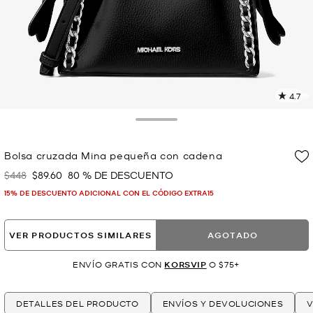
4.7
L
1
r
Toggle Drawer
E
e
Bolsa cruzada Mina pequeña con cadena
l
$448
$89.60
80 % DE DESCUENTO
Era
Ahora
p
15% DE DESCUENTO ADICIONAL CON EL CÓDIGO EXTRA15
VER PRODUCTOS SIMILARES
AGOTADO
ENVÍO GRATIS CON
KORSVIP
O $75+
DETALLES DEL PRODUCTO
ENVÍOS Y DEVOLUCIONES
V