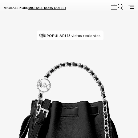
MICHAEL KORS
MICHAEL KORS OUTLET
Mi carrito 0
MEJOR VALORADO
¡POPULAR!
18 vistas recientes
el 85% le da 5 estrellas