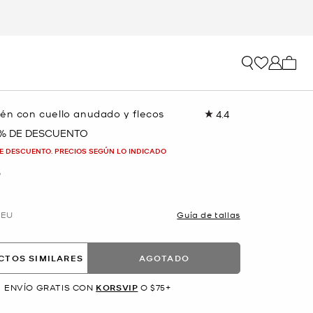
Mi car
tén con cuello anudado y flecos
4.4
Lea
7
 % DE DESCUENTO
reseñas.
Enlace
E DESCUENTO. PRECIOS SEGÚN LO INDICADO
en
la
O
misma
página.
EU
Guía de tallas
CTOS SIMILARES
AGOTADO
ENVÍO GRATIS CON
KORSVIP
O $75+