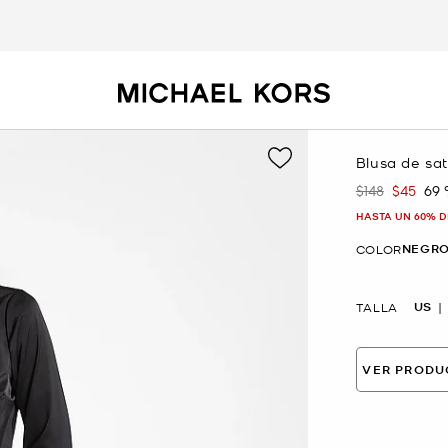
Blusa de sa
$148
$45
69
Era
Ahora
HASTA UN 60% D
NEGR
COLOR
US
TALLA
VER PRODU