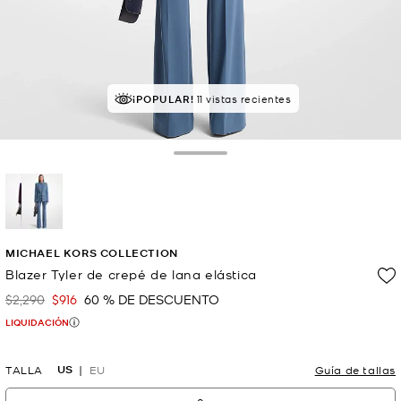
¡POPULAR!
11 vistas recientes
Toggle Drawer
selected
MICHAEL KORS COLLECTION
Blazer Tyler de crepé de lana elástica
$2,290
$916
60 % DE DESCUENTO
Era
Ahora
LIQUIDACIÓN
US
TALLA
EU
Guía de tallas