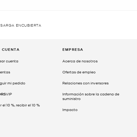
 SARGA ENCUBIERTA
I CUENTA
EMPRESA
ear cuenta
Acerca de nosotros
entas
Ofertas de empleo
guir mi pedido
Relaciones con inversores
ORS
VIP
Información sobre la cadena de
suministro
 el 10 %, recibir el 10 %
Impacto