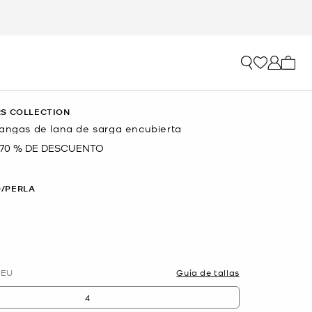
Mi car
S COLLECTION
mangas de lana de sarga encubierta
70 % DE DESCUENTO
a
/PERLA
EU
Guía de tallas
4