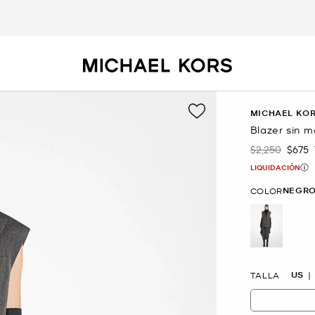
MICHAEL KOR
Blazer sin 
$2,250
$675
Era
Ahor
LIQUIDACIÓN
NEGRO
COLOR
selected
US
TALLA