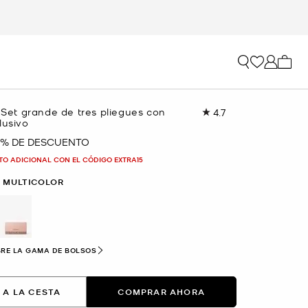
Mi car
t Set grande de tres pliegues con
4.7
Lea
lusivo
291
reseñas.
 % DE DESCUENTO
Enlace
en
TO ADICIONAL CON EL CÓDIGO EXTRA15
la
misma
 MULTICOLOR
página.
lected
RE LA GAMA DE BOLSOS
 A LA CESTA
COMPRAR AHORA