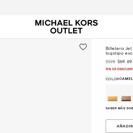
Billetera Je
logotipo exc
$228
$69
69
Era
Ahora
15% DE DESCUEN
CAMEL
COLOR
se
SABER MÁS SOB
AÑADIR