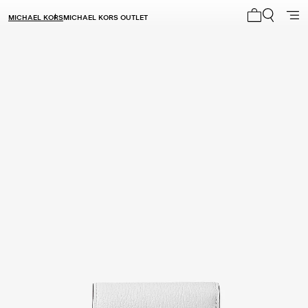
MICHAEL KORS
MICHAEL KORS OUTLET
Mi carrito 0