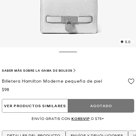
5.0
L
4
r
Toggle Drawer
E
e
l
SABER MÁS SOBRE LA GAMA DE BOLSOS
p
Billetera Hamilton Moderne pequeña de piel
$98
Ahora
VER PRODUCTOS SIMILARES
AGOTADO
ENVÍO GRATIS CON
KORSVIP
O $75+
DETALLES DEL PRODUCTO
ENVÍOS Y DEVOLUCIONES
V