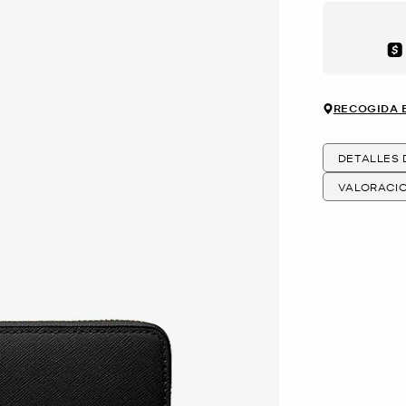
Aft
RECOGIDA 
DETALLES
VALORACI