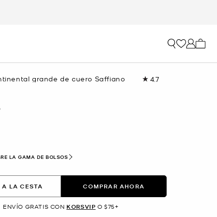
Mi car
ntinental grande de cuero Saffiano
4.7
Lea
70
reseñas.
Enlace
O
en
la
misma
página.
RE LA GAMA DE BOLSOS
 A LA CESTA
COMPRAR AHORA
ENVÍO GRATIS CON
KORSVIP
O $75+