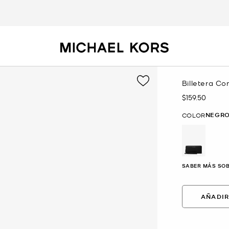
Billetera Co
$159.50
Ahora
NEGR
COLOR
selected
SABER MÁS SOB
AÑADIR