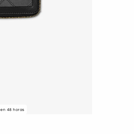
e compradores
 en 48 horas