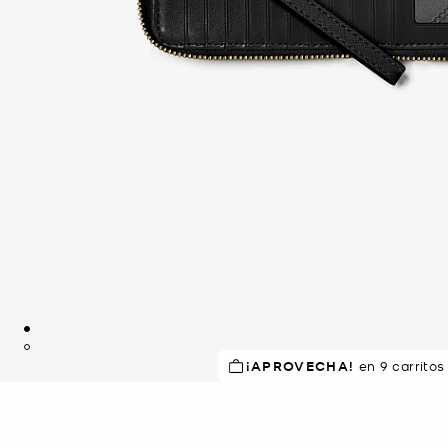
RECOMENDADO
¡APROVECHA!
por el 94% d
en 9 carritos