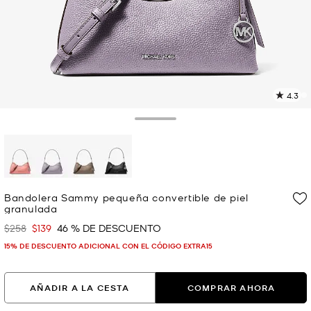
4.3
L
6
r
Toggle Drawer
E
e
l
p
selected
Bandolera Sammy pequeña convertible de piel
granulada
$258
$139
46 % DE DESCUENTO
Era
Ahora
15% DE DESCUENTO ADICIONAL CON EL CÓDIGO EXTRA15
AÑADIR A LA CESTA
COMPRAR AHORA