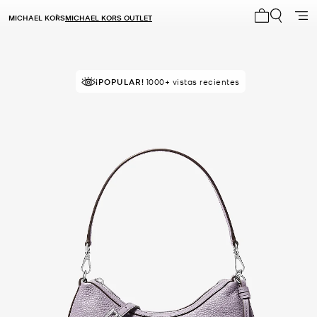
MICHAEL KORS
MICHAEL KORS OUTLET
Mi carrito 0
¡POPULAR!
¡SOLICITADOS!
1000+ vistas recientes
63 vendidos