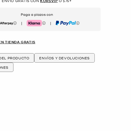
ENVÍO GRATIS CON
KORSVIP
O $75+
Paga a plazos con
|
|
erpay
Klarna
PayPal
EN TIENDA GRATIS
 DEL PRODUCTO
ENVÍOS Y DEVOLUCIONES
ONES