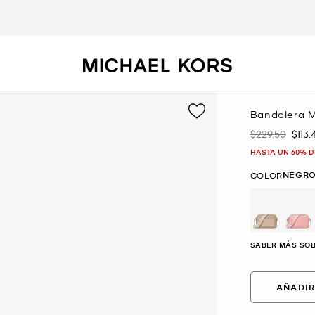
Bandolera M
$229.50
$113.
Era
Ahor
HASTA UN 60% D
NEGR
COLOR
SABER MÁS SOB
AÑADIR