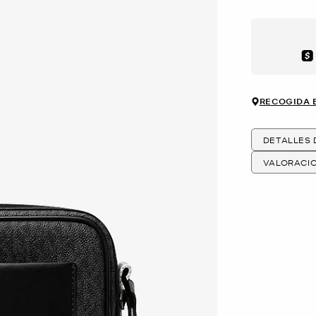
Aft
RECOGIDA 
DETALLES
VALORACI