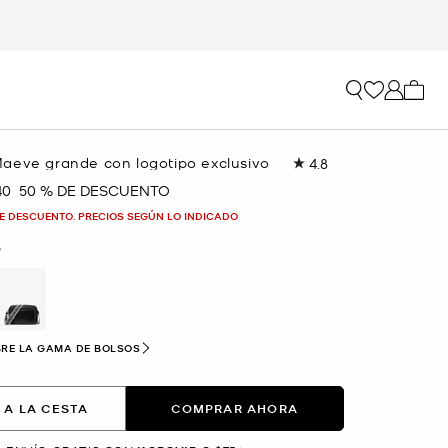
Mi car
aeve grande con logotipo exclusivo
4.8
Lea
49
40
50 % DE DESCUENTO
a
reseñas.
Enlace
E DESCUENTO. PRECIOS SEGÚN LO INDICADO
en
la
O
misma
página.
selected
RE LA GAMA DE BOLSOS
 A LA CESTA
COMPRAR AHORA