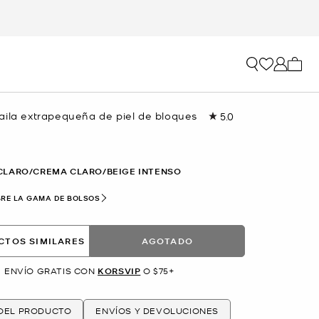
Mi car
aila extrapequeña de piel de bloques
5.0
Lea
21
reseñas.
Enlace
en
CLARO/CREMA CLARO/BEIGE INTENSO
la
misma
RE LA GAMA DE BOLSOS
página.
CTOS SIMILARES
AGOTADO
ENVÍO GRATIS CON
KORSVIP
O $75+
 DEL PRODUCTO
ENVÍOS Y DEVOLUCIONES