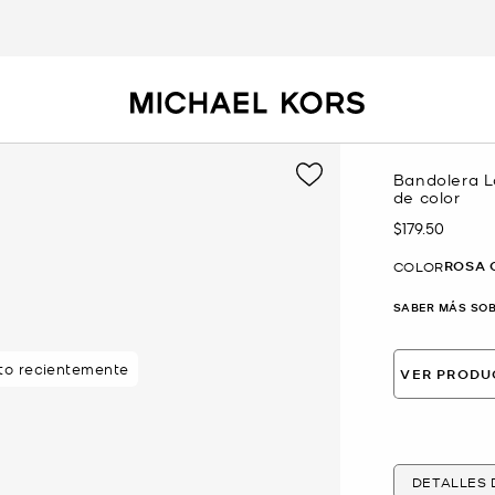
Bandolera L
de color
$179.50
Ahora
ROSA 
COLOR
SABER MÁS SOB
sto recientemente
VER PRODU
DETALLES