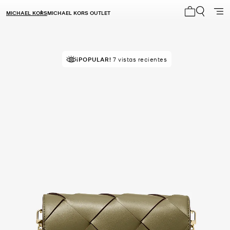
MICHAEL KORS
MICHAEL KORS OUTLET
Mi carrito 0
¡POPULAR!
7 vistas recientes