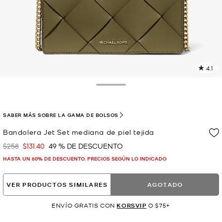
4.1
L
1
r
Toggle Drawer
E
e
l
SABER MÁS SOBRE LA GAMA DE BOLSOS
p
Bandolera Jet Set mediana de piel tejida
$258
$131.40
49 % DE DESCUENTO
Era
Ahora
HASTA UN 60% DE DESCUENTO. PRECIOS SEGÚN LO INDICADO
VER PRODUCTOS SIMILARES
AGOTADO
ENVÍO GRATIS CON
KORSVIP
O $75+