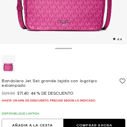
4.4
L
6
r
Toggle Drawer
E
e
l
p
selected
Bandolera Jet Set grande tejida con logotipo
estampado
$129.50
$71.40
44 % DE DESCUENTO
Era
Ahora
HASTA UN 60% DE DESCUENTO. PRECIOS SEGÚN LO INDICADO
DISPONIBILIDAD LIMITADA
AÑADIR A LA CESTA
COMPRAR AHORA