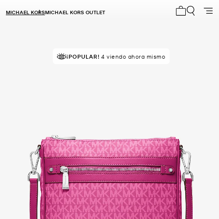
MICHAEL KORS
MICHAEL KORS OUTLET
Mi carrito 0
RECOMENDADO
¡POPULAR!
por el 100% de compradores
4 viendo ahora mismo