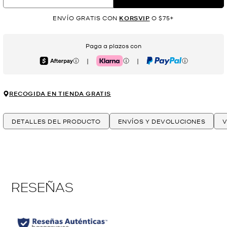
ENVÍO GRATIS CON
KORSVIP
O $75+
Paga a plazos con
|
|
Afterpay
Klarna
PayPal
RECOGIDA EN TIENDA GRATIS
DETALLES DEL PRODUCTO
ENVÍOS Y DEVOLUCIONES
V