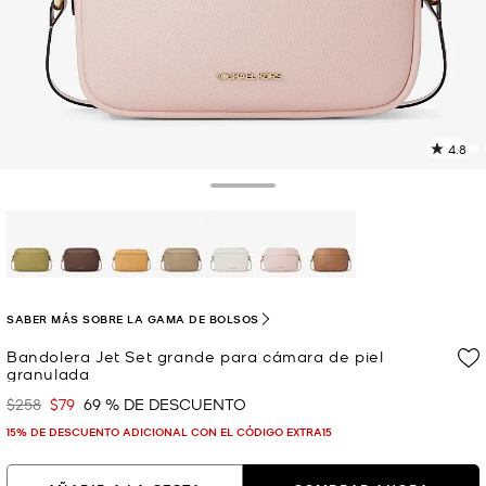
4.8
L
2
r
Toggle Drawer
E
e
l
p
selected
SABER MÁS SOBRE LA GAMA DE BOLSOS
Bandolera Jet Set grande para cámara de piel
granulada
$258
$79
69 % DE DESCUENTO
Era
Ahora
15% DE DESCUENTO ADICIONAL CON EL CÓDIGO EXTRA15