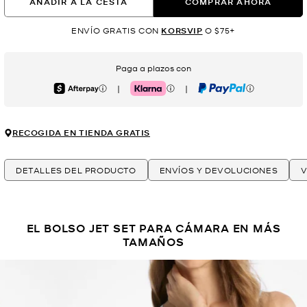
AÑADIR A LA CESTA
COMPRAR AHORA
ENVÍO GRATIS CON
KORSVIP
O $75+
Paga a plazos con
|
|
Afterpay
Klarna
PayPal
RECOGIDA EN TIENDA GRATIS
DETALLES DEL PRODUCTO
ENVÍOS Y DEVOLUCIONES
V
EL BOLSO JET SET PARA CÁMARA EN MÁS
TAMAÑOS