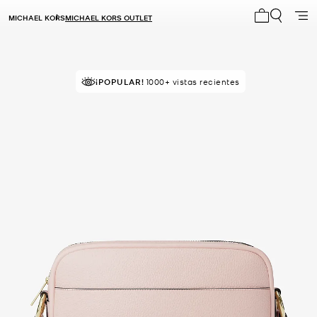
MICHAEL KORS
MICHAEL KORS OUTLET
Mi carrito 0
¡POPULAR!
¡SOLICITADOS!
1000+ vistas recientes
200+ vendidos