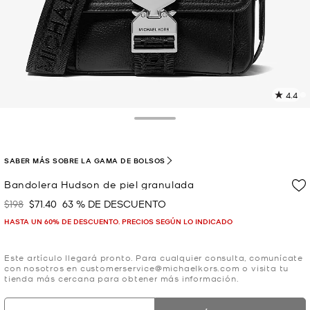
4.4
L
1
r
Toggle Drawer
E
e
l
SABER MÁS SOBRE LA GAMA DE BOLSOS
p
Bandolera Hudson de piel granulada
$198
$71.40
63 % DE DESCUENTO
Era
Ahora
HASTA UN 60% DE DESCUENTO. PRECIOS SEGÚN LO INDICADO
Este artículo llegará pronto. Para cualquier consulta, comunícate
con nosotros en customerservice@michaelkors.com o visita tu
tienda más cercana para obtener más información.