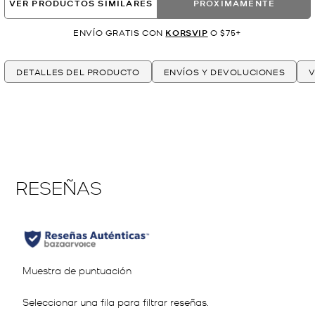
VER PRODUCTOS SIMILARES
PRÓXIMAMENTE
ENVÍO GRATIS CON
KORSVIP
O $75+
DETALLES DEL PRODUCTO
ENVÍOS Y DEVOLUCIONES
V