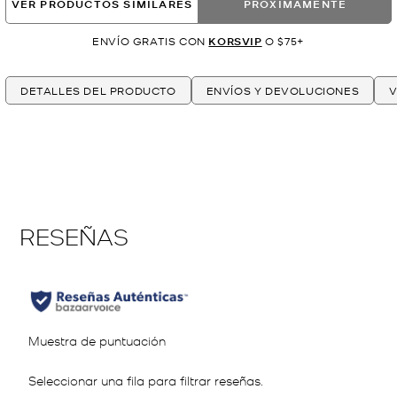
VER PRODUCTOS SIMILARES
PRÓXIMAMENTE
ENVÍO GRATIS CON
KORSVIP
O $75+
DETALLES DEL PRODUCTO
ENVÍOS Y DEVOLUCIONES
V