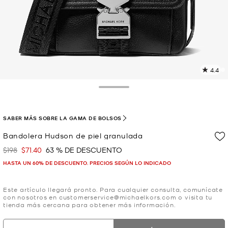
4.4
L
1
r
Toggle Drawer
E
e
l
SABER MÁS SOBRE LA GAMA DE BOLSOS
p
Bandolera Hudson de piel granulada
$198
$71.40
63 % DE DESCUENTO
Era
Ahora
HASTA UN 60% DE DESCUENTO. PRECIOS SEGÚN LO INDICADO
Este artículo llegará pronto. Para cualquier consulta, comunícate
con nosotros en customerservice@michaelkors.com o visita tu
tienda más cercana para obtener más información.